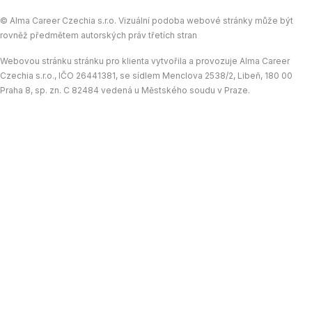
© Alma Career Czechia s.r.o. Vizuální podoba webové stránky může být
rovněž předmětem autorských práv třetích stran
Webovou stránku stránku pro klienta vytvořila a provozuje Alma Career
Czechia s.r.o., IČO 26441381, se sídlem Menclova 2538/2, Libeň, 180 00
Praha 8, sp. zn. C 82484 vedená u Městského soudu v Praze.